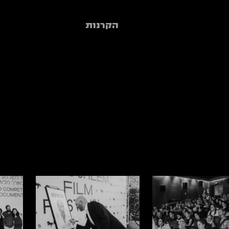
הקרנות
פרג'
2016
אלבום פרטי
2018
להאי
נה
2021
סרט בסנטר
2023
שאגת 
הערב עם יהורם גאון
2025
עמיר 