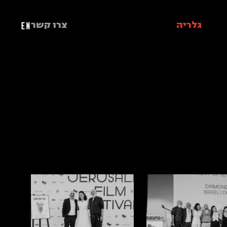
גלריה
צרו קשר
EN
ר את יוסי
2019
המלכה
ש"ס
2024
בעל החלומות
לב
בקרוב
סולם המשי
בקרוב