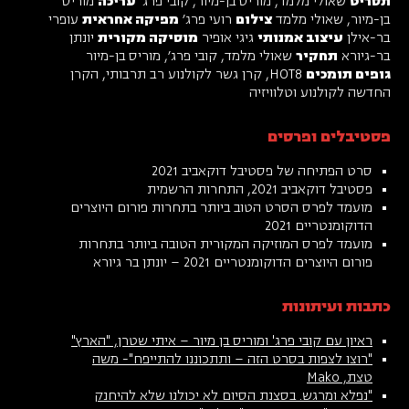
תסריט
שאולי מלמד, מוריס בן-מיור, קובי פרג'
עריכה
מוריס
בן-מיור, שאולי מלמד
צילום
רועי פרג׳
מפיקה אחראית
עופרי
בר-אילן
עיצוב אמנותי
גיגי אופיר
מוסיקה מקורית
יונתן
בר-גיורא
תחקיר
שאולי מלמד, קובי פרג׳, מוריס בן-מיור
גופים תומכים
HOT8, קרן גשר לקולנוע רב תרבותי, הקרן
החדשה לקולנוע וטלוויזיה
פסטיבלים ופרסים
סרט הפתיחה של פסטיבל דוקאביב 2021
פסטיבל דוקאביב 2021, התחרות הרשמית
מועמד לפרס הסרט הטוב ביותר בתחרות פורום היוצרים
הדוקומנטריים 2021
מועמד לפרס המוזיקה המקורית הטובה ביותר בתחרות
פורום היוצרים הדוקומנטריים 2021 – יונתן בר גיורא
כתבות ועיתונות
ראיון עם קובי פרג' ומוריס בן מיור – איתי שטרן, "הארץ"
"רוצו לצפות בסרט הזה – ותתכוננו להתייפח"- משה
טצת, Mako
"נפלא ומרגש. בסצנת הסיום לא יכולנו שלא להיחנק